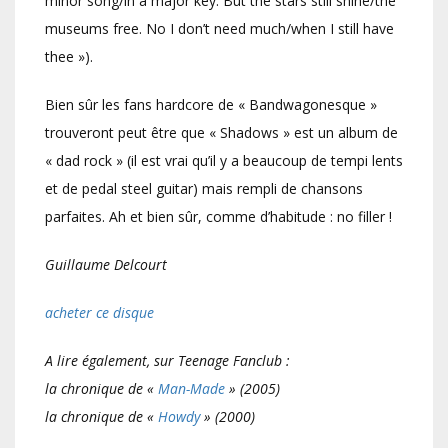
minor song/in a major key. But the stars still shine/the
museums free. No I don’t need much/when I still have
thee »).
Bien sûr les fans hardcore de « Bandwagonesque »
trouveront peut être que « Shadows » est un album de
« dad rock » (il est vrai qu’il y a beaucoup de tempi lents
et de pedal steel guitar) mais rempli de chansons
parfaites. Ah et bien sûr, comme d’habitude : no filler !
Guillaume Delcourt
acheter ce disque
A lire également, sur Teenage Fanclub :
la chronique de «
Man-Made
» (2005)
la chronique de «
Howdy
» (2000)