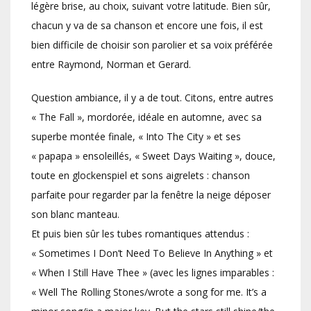
légère brise, au choix, suivant votre latitude. Bien sûr,
chacun y va de sa chanson et encore une fois, il est
bien difficile de choisir son parolier et sa voix préférée
entre Raymond, Norman et Gerard.
Question ambiance, il y a de tout. Citons, entre autres
« The Fall », mordorée, idéale en automne, avec sa
superbe montée finale, « Into The City » et ses
« papapa » ensoleillés, « Sweet Days Waiting », douce,
toute en glockenspiel et sons aigrelets : chanson
parfaite pour regarder par la fenêtre la neige déposer
son blanc manteau.
Et puis bien sûr les tubes romantiques attendus :
« Sometimes I Don’t Need To Believe In Anything » et
« When I Still Have Thee » (avec les lignes imparables :
« Well The Rolling Stones/wrote a song for me. It’s a