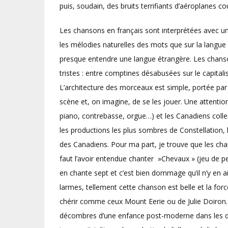
puis, soudain, des bruits terrifiants d’aéroplanes co
Les chansons en français sont interprétées avec un
les mélodies naturelles des mots que sur la langue 
presque entendre une langue étrangère. Les chans
tristes : entre comptines désabusées sur le capitali
L’architecture des morceaux est simple, portée par 
scène et, on imagine, de se les jouer. Une attentio
piano, contrebasse, orgue…) et les Canadiens collecti
les productions les plus sombres de Constellation, 
des Canadiens. Pour ma part, je trouve que les cha
faut l’avoir entendue chanter »Chevaux » (jeu de pe
en chante sept et c’est bien dommage qu’il n’y en ait
larmes, tellement cette chanson est belle et la for
chérir comme ceux Mount Eerie ou de Julie Doiron. 
décombres d’une enfance post-moderne dans les di