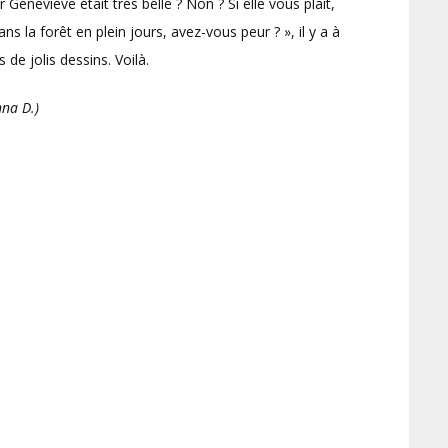
r Geneviève était très belle ? Non ? Si elle vous plait,
 la forêt en plein jours, avez-vous peur ? », il y a à
s de jolis dessins. Voilà.
na D.)