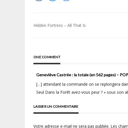
Navigation
Hidden Fortress – All That Is
de
l’article
ONE COMMENT
Geneviève Castrée : la totale (en 562 pages) – P
[…] attendant la commande on se replongera da
Seul Dans la Forêt avez-vous peur ? » sous son al
LAISSER UN COMMENTAIRE
Votre adresse e-mail ne sera pas publiée.
Les cham