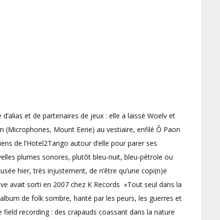
’alias et de partenaires de jeux : elle a laissé Woelv et
 (Microphones, Mount Eerie) au vestiaire, enfilé Ô Paon
iens de l’Hotel2Tango autour d’elle pour parer ses
lles plumes sonores, plutôt bleu-nuit, bleu-pétrole ou
cusée hier, très injustement, de n’être qu’une copi(n)e
ve avait sorti en 2007 chez K Records »Tout seul dans la
l album de folk sombre, hanté par les peurs, les guerres et
 de field recording : des crapauds coassant dans la nature