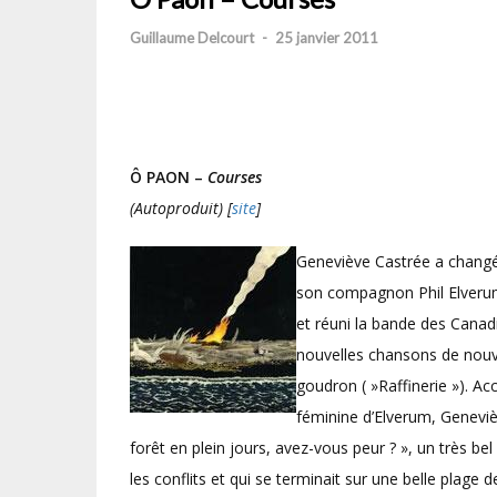
Guillaume Delcourt
-
25 janvier 2011
Ô PAON –
Courses
(Autoproduit) [
site
]
Geneviève Castrée a changé d
son compagnon Phil Elverum
et réuni la bande des Canad
nouvelles chansons de nouve
goudron ( »Raffinerie »). Ac
féminine d’Elverum, Geneviè
forêt en plein jours, avez-vous peur ? », un très be
les conflits et qui se terminait sur une belle plage