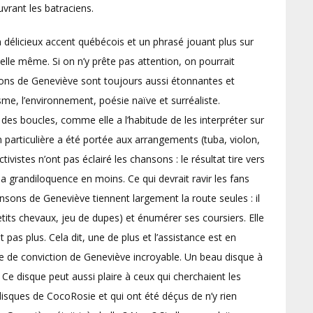
uvrant les batraciens.
 délicieux accent québécois et un phrasé jouant plus sur
elle même. Si on n’y prête pas attention, on pourrait
ons de Geneviève sont toujours aussi étonnantes et
sme, l’environnement, poésie naïve et surréaliste.
des boucles, comme elle a l’habitude de les interpréter sur
n particulière a été portée aux arrangements (tuba, violon,
vistes n’ont pas éclairé les chansons : le résultat tire vers
la grandiloquence en moins. Ce qui devrait ravir les fans
nsons de Geneviève tiennent largement la route seules : il
tits chevaux, jeu de dupes) et énumérer ses coursiers. Elle
 pas plus. Cela dit, une de plus et l’assistance est en
ce de conviction de Geneviève incroyable. Un beau disque à
Ce disque peut aussi plaire à ceux qui cherchaient les
sques de CocoRosie et qui ont été déçus de n’y rien