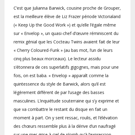
C’est que Julianna Barwick, cousine proche de Grouper,
est la meilleure élève de Liz Frazer période Victorialand
(« Keep Up the Good Work ») et qu’elle l’égale même
sur « Envelop », un quasi-chef-d’œuvre réminiscent du
remix génial que les Cocteau Twins avaient fait de leur
« Cherry Coloured-Funk » (au bas mot, l’un de leurs
cinq plus beaux morceaux). Le lecteur assidu
s’étonnera de ces superlatifs gigognes, mais pour une
fois, on est baba. « Envelop » apparaît comme la
quintessence du style de Barwick, alors qu’il est
légèrement différent de par l’usage des basses
masculines. L’inquiétude souterraine qui s’y exprime et
que va combattre le restant du disque en fait un
moment à part. On y sent ressac, roulis, et l’élévation
des chœurs ressemble plus à la dérive d’un naufragé
sur une mer grise à ciel de plomb qu’à l’expression