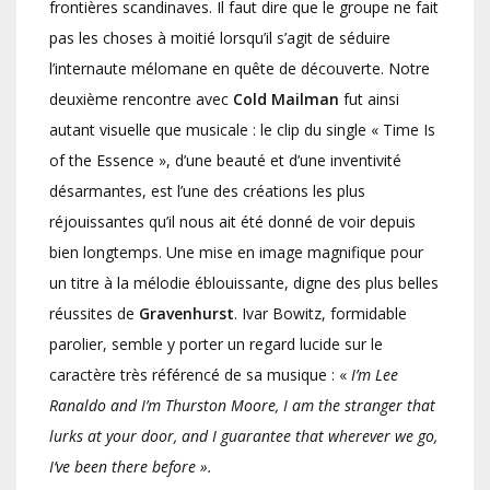
frontières scandinaves. Il faut dire que le groupe ne fait
pas les choses à moitié lorsqu’il s’agit de séduire
l’internaute mélomane en quête de découverte. Notre
deuxième rencontre avec
Cold Mailman
fut ainsi
autant visuelle que musicale : le clip du single « Time Is
of the Essence », d’une beauté et d’une inventivité
désarmantes, est l’une des créations les plus
réjouissantes qu’il nous ait été donné de voir depuis
bien longtemps. Une mise en image magnifique pour
un titre à la mélodie éblouissante, digne des plus belles
réussites de
Gravenhurst
.
Ivar Bowitz, formidable
parolier, semble y porter un regard lucide sur le
caractère très référencé de sa musique : «
I’m Lee
Ranaldo and I’m Thurston Moore, I am the stranger that
lurks at your door, and I guarantee that wherever we go,
I’ve been there before ».