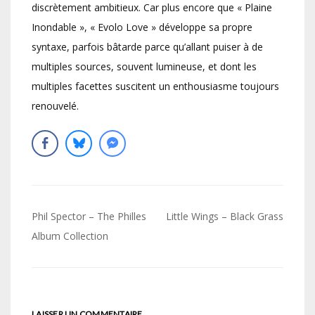
discrètement ambitieux. Car plus encore que « Plaine
Inondable », « Evolo Love » développe sa propre
syntaxe, parfois bâtarde parce qu’allant puiser à de
multiples sources, souvent lumineuse, et dont les
multiples facettes suscitent un enthousiasme toujours
renouvelé.
Navigation
Phil Spector – The Philles
Little Wings – Black Grass
de
Album Collection
l’article
LAISSER UN COMMENTAIRE