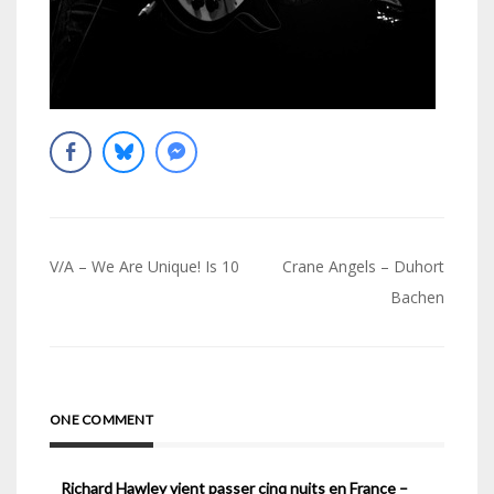
Navigation
V/A – We Are Unique! Is 10
Crane Angels – Duhort
de
Bachen
l’article
ONE COMMENT
Richard Hawley vient passer cinq nuits en France –