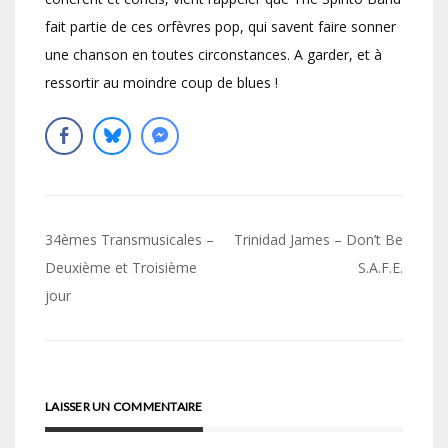
fait partie de ces orfèvres pop, qui savent faire sonner
une chanson en toutes circonstances. A garder, et à
ressortir au moindre coup de blues !
Navigation
34èmes Transmusicales –
Trinidad James – Don’t Be
de
Deuxième et Troisième
S.A.F.E.
jour
l’article
LAISSER UN COMMENTAIRE