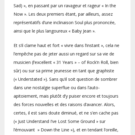
Sad) », en passant par un ravageur et rageur « In the
Now ». Les deux premiers étant, par ailleurs, assez
représentatifs d’une inclinaison Soul plus prononcée,
ainsi que le plus langoureux « Baby Jean ».
Et s’il clame haut et fort « vivre dans l’instant », cela ne
l’empêche pas de jeter aussi un regard sur sa vie de
musicien (l’excellent « 31 Years » – of Rock’n Roll, bien
sûr) ou sur sa prime jeunesse en tant que graphiste
(« Understated »). Sans qu’il soit question de sombrer
dans une nostalgie superflue ou dans l’auto-
apitoiement, mais plutôt d’y puiser encore et toujours
des forces nouvelles et des raisons d’avancer. Alors,
certes, il est sans doute diminué, et ne s’en cache pas
(« Just Understand I’ve Lost Some Ground » sur
l’émouvant » Down the Line »), et en tendant l’oreille,