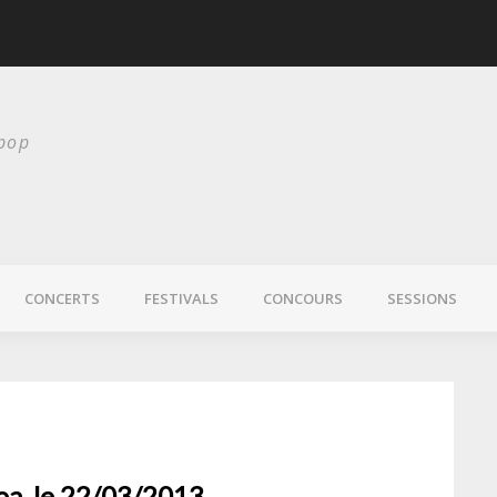
scurité
Laura Veirs bientôt
 pop
CONCERTS
FESTIVALS
CONCOURS
SESSIONS
toa, le 22/03/2013