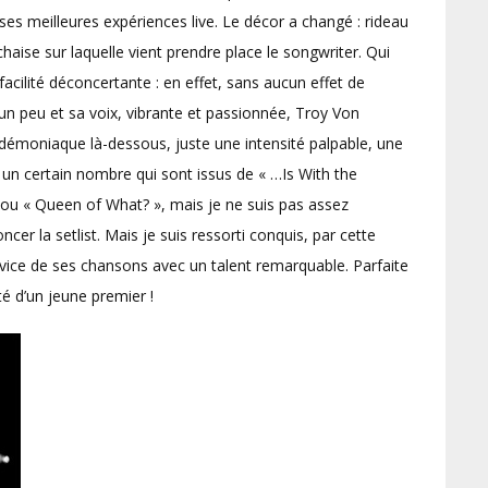
ses meilleures expériences live. Le décor a changé : rideau
haise sur laquelle vient prendre place le songwriter. Qui
acilité déconcertante : en effet, sans aucun effet de
un peu et sa voix, vibrante et passionnée, Troy Von
e démoniaque là-dessous, juste une intensité palpable, une
 a un certain nombre qui sont issus de « …Is With the
ou « Queen of What? », mais je ne suis pas assez
er la setlist. Mais je suis ressorti conquis, par cette
rvice de ses chansons avec un talent remarquable. Parfaite
té d’un jeune premier !