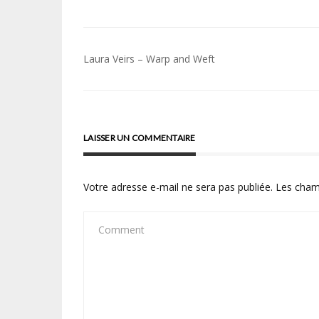
Navigation
Laura Veirs – Warp and Weft
de
l’article
LAISSER UN COMMENTAIRE
Votre adresse e-mail ne sera pas publiée.
Les cham