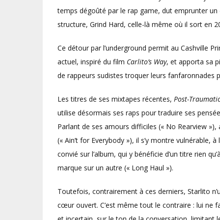
temps dégoûté par le rap game, dut emprunter un ch
structure, Grind Hard, celle-là même où il sort en 
Ce détour par l’underground permit au Cashville Pri
actuel, inspiré du film
Carlito’s Way
, et apporta sa p
de rappeurs sudistes troquer leurs fanfaronnades p
Les titres de ses mixtapes récentes,
Post-Traumatic
utilise désormais ses raps pour traduire ses pensée
Parlant de ses amours difficiles (« No Rearview »),
(« Ain’t for Everybody »), il s’y montre vulnérable, à 
convié sur l’album, qui y bénéficie d’un titre rien q
marque sur un autre (« Long Haul »).
Toutefois, contrairement à ces derniers, Starlito n
cœur ouvert. C’est même tout le contraire : lui ne 
et incertain, sur le ton de la conversation, limitant 