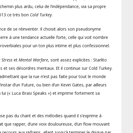
emin plus ardu, celui de l’indépendance, via sa propre
2013 ce très bon
Cold Turkey
.
nce de se réinventer. Il choisit alors son pseudonyme
ierre à une tendance actuelle forte, celle qui voit nombre
roverbiales pour un ton plus intime et plus confessionnel.
 Stress
et
Mental Warfare
, sont assez explicites : Starlito
s et ses désordres mentaux. Et il continue sur Cold Turkey.
 admettant que la rue n’est pas faite pour tout le monde
l’instar d’un Future, ou bien d’un Kevin Gates, par ailleurs
u’à lui (« Luca Brasi Speaks ») et imprime fortement sa
’use pas du chant et des mélodies quand il s’exprime à
fait que rapper, d’une voix douloureuse, d’un flow mouvant
le recours aux refrains, allant jusqu’à terminer le disque par