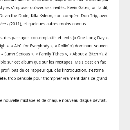
tyles s’imposer qu’avec ses invités, Kevin Gates, on l’a dit,
 Devin the Dude, Killa Kyleon, son compère Don Trip, avec
thers
(2011), et quelques autres moins connus.
s, des passages contemplatifs et lents (« One Long Day »,
h », « Ain’t for Everybody », « Rollin' ») dominant souvent
, « Sumn Serious », « Family Tithes », « About a Bitch »), à
ible sur cet album que sur les mixtapes. Mais c’est en fait
profil bas de ce rappeur qui, dès l’introduction, s’estime
nnête, trop sensible pour triompher vraiment dans ce grand
e nouvelle mixtape et de chaque nouveau disque devrait,