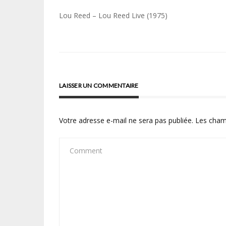
Navigation
Lou Reed – Lou Reed Live (1975)
de
l’article
LAISSER UN COMMENTAIRE
Votre adresse e-mail ne sera pas publiée.
Les cham