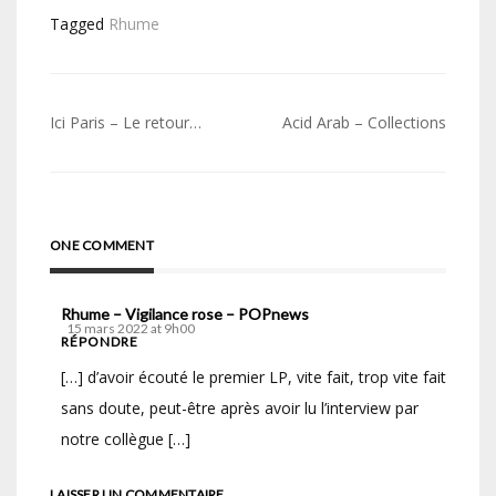
Tagged
Rhume
Navigation
Ici Paris – Le retour…
Acid Arab – Collections
de
l’article
ONE COMMENT
Rhume – Vigilance rose – POPnews
15 mars 2022 at 9h00
RÉPONDRE
[…] d’avoir écouté le premier LP, vite fait, trop vite fait
sans doute, peut-être après avoir lu l’interview par
notre collègue […]
LAISSER UN COMMENTAIRE