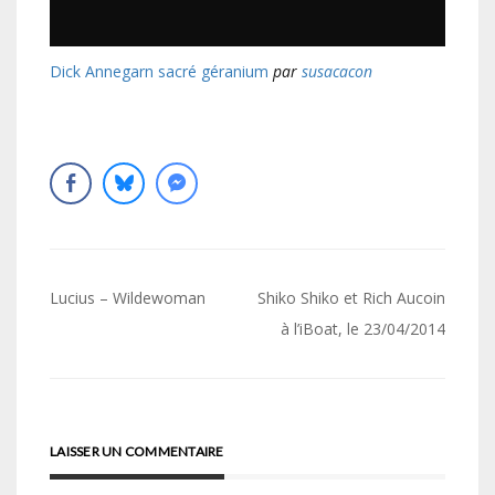
Dick Annegarn sacré géranium
par
susacacon
Navigation
Lucius – Wildewoman
Shiko Shiko et Rich Aucoin
de
à l’iBoat, le 23/04/2014
l’article
LAISSER UN COMMENTAIRE