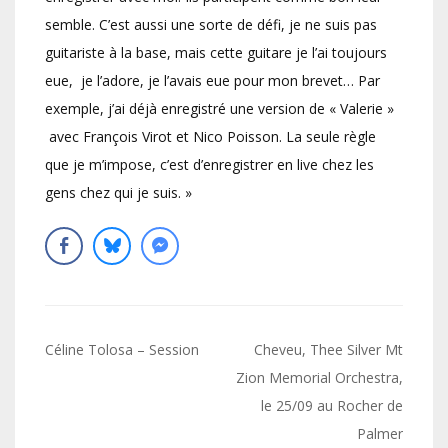
semble. C’est aussi une sorte de défi, je ne suis pas
guitariste à la base, mais cette guitare je l’ai toujours
eue, je l’adore, je l’avais eue pour mon brevet… Par
exemple, j’ai déjà enregistré une version de « Valerie »
avec François Virot et Nico Poisson. La seule règle
que je m’impose, c’est d’enregistrer en live chez les
gens chez qui je suis. »
Navigation
Céline Tolosa – Session
Cheveu, Thee Silver Mt
de
Zion Memorial Orchestra,
le 25/09 au Rocher de
l’article
Palmer