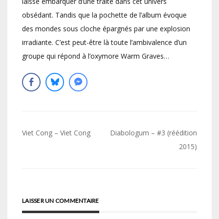
laisse embarquer d’une traite dans cet univers
obsédant. Tandis que la pochette de l’album évoque
des mondes sous cloche épargnés par une explosion
irradiante. C’est peut-être là toute l’ambivalence d’un
groupe qui répond à l’oxymore Warm Graves…
Navigation
Viet Cong – Viet Cong
Diabologum – #3 (réédition
de
2015)
l’article
LAISSER UN COMMENTAIRE