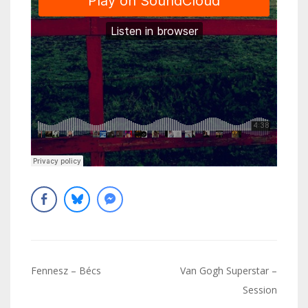
Navigation
Fennesz – Bécs
Van Gogh Superstar –
de
Session