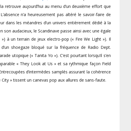
n la retrouve aujourd’hui au menu d’un deuxième effort que
 L’absence n’a heureusement pas altéré le savoir-faire de
iteur dans les méandres d’un univers entièrement dédié à la
en son audacieux, le Scandinave passe ainsi avec une égale
 ») à un terrain de jeux electro-pop (« Fire We Light »). Il
 d’un shoegaze bloqué sur la fréquence de Radio Dept.
arade utopique (« Tanita Yo »). C’est pourtant lorsqu’il s’en
mparable « They Look at Us » et sa rythmique façon Field
e. Entrecoupées d’intermèdes samplés assurant la cohérence
e City » tissent un canevas pop aux allures de sans-faute.