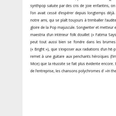
synthpop saluée par des cris de joie enfantins, o
l’on avait cessé d’espérer depuis longtemps déjà.
notre ami, qui se plaît toujours à trimballer l’aud
gloire de la Pop majuscule. Songwriter et metteur 
maestria d’un intérieur folk douillet (« Fatima Says
peut tout aussi bien se fondre dans les brumes
(« Bright »), que s’exposer aux radiations d’un hit-p
remet à une guitare aux penchants héroïques (l’i
Mice) que la réussite se fait plus évidente encor
de l’entreprise, les chansons polychromes d' »In th