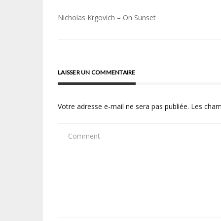
Navigation
Nicholas Krgovich – On Sunset
de
l’article
LAISSER UN COMMENTAIRE
Votre adresse e-mail ne sera pas publiée.
Les cham