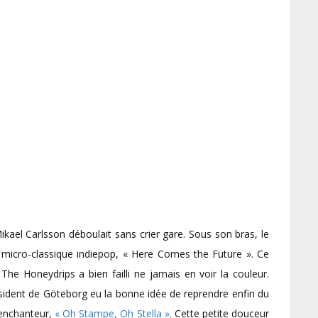
kael Carlsson déboulait sans crier gare. Sous son bras, le
icro-classique indiepop, « Here Comes the Future ». Ce
he Honeydrips a bien failli ne jamais en voir la couleur.
ésident de Göteborg eu la bonne idée de reprendre enfin du
e enchanteur,
« Oh Stampe, Oh Stella »
. Cette petite douceur