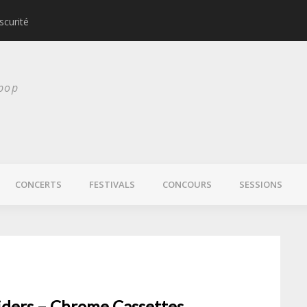
scurité
Laura Veirs bientôt
 pop
CONCERTS
FESTIVALS
CONCOURS
SESSIONS
iders – Chrome Cassettes