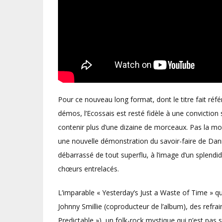
Pour ce nouveau long format, dont le titre fait réfé
démos, l’Ecossais est resté fidèle à une conviction 
contenir plus d’une dizaine de morceaux. Pas la moi
une nouvelle démonstration du savoir-faire de Dani
débarrassé de tout superflu, à l’image d’un splend
chœurs entrelacés.
L’imparable « Yesterday’s Just a Waste of Time » qui 
Johnny Smillie (coproducteur de l’album), des refra
Predictable »), un folk-rock mystique qui n’est pas 