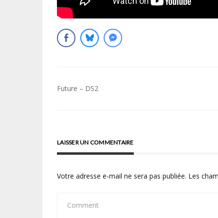
Navigation
Future – DS2
de
l’article
LAISSER UN COMMENTAIRE
Votre adresse e-mail ne sera pas publiée.
Les cham