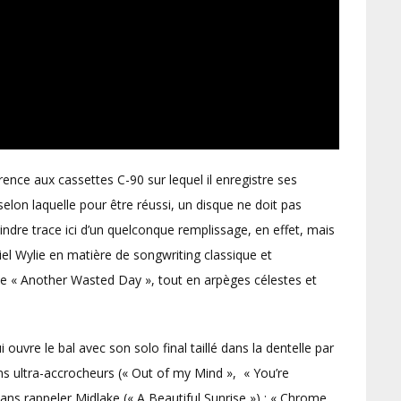
rence aux cassettes C-90 sur lequel il enregistre ses
selon laquelle pour être réussi, un disque ne doit pas
ndre trace ici d’un quelconque remplissage, en effet, mais
el Wylie en matière de songwriting classique et
ide « Another Wasted Day », tout en arpèges célestes et
ouvre le bal avec son solo final taillé dans la dentelle par
ins ultra-accrocheurs (« Out of my Mind », « You’re
sans rappeler Midlake (« A Beautiful Sunrise ») : « Chrome