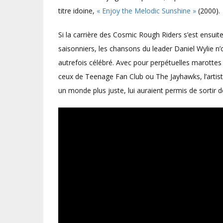
titre idoine,
« Enjoy the Melodic Sunshine »
(2000).
Si la carrière des Cosmic Rough Riders s’est ensui
saisonniers, les chansons du leader Daniel Wylie n’
autrefois célébré. Avec pour perpétuelles marottes l
ceux de Teenage Fan Club ou The Jayhawks, l’artist
un monde plus juste, lui auraient permis de sortir