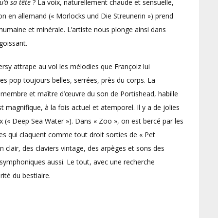
u’à sa tête
? La voix, naturellement chaude et sensuelle,
ion en allemand (« Morlocks und Die Streunerin ») prend
humaine et minérale. L’artiste nous plonge ainsi dans
goissant.
rsy attrape au vol les mélodies que Françoiz lui
es pop toujours belles, serrées, près du corps. La
, membre et maître d’œuvre du son de Portishead, habille
magnifique, à la fois actuel et atemporel. Il y a de jolies
x (« Deep Sea Water »). Dans « Zoo », on est bercé par les
s qui claquent comme tout droit sorties de « Pet
 clair, des claviers vintage, des arpèges et sons des
 symphoniques aussi. Le tout, avec une recherche
ité du bestiaire.