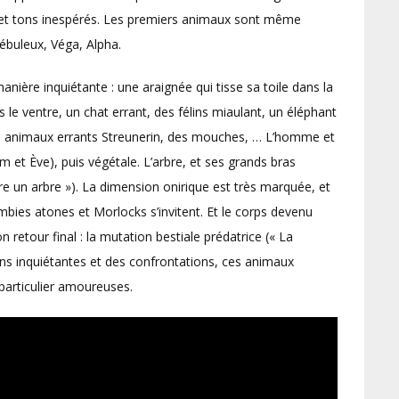
es et tons inespérés. Les premiers animaux sont même
nébuleux, Véga, Alpha.
nière inquiétante : une araignée qui tisse sa toile dans la
 le ventre, un chat errant, des félins miaulant, un éléphant
es animaux errants Streunerin, des mouches, … L’homme et
et Ève), puis végétale. L’arbre, et ses grands bras
e un arbre »). La dimension onirique est très marquée, et
bies atones et Morlocks s’invitent. Et le corps devenu
n retour final : la mutation bestiale prédatrice (« La
tions inquiétantes et des confrontations, ces animaux
 particulier amoureuses.