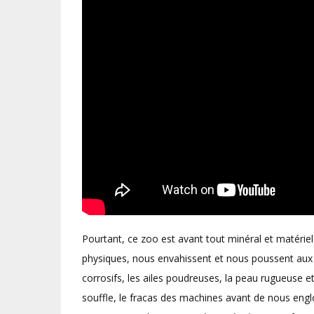
Pourtant, ce zoo est avant tout minéral et matérie
physiques, nous envahissent et nous poussent aux c
corrosifs, les ailes poudreuses, la peau rugueuse et
souffle, le fracas des machines avant de nous englo