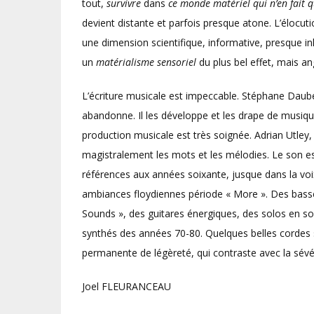
tout,
survivre
dans
ce monde matériel qui n’en fait q
devient distante et parfois presque atone. L’élocut
une dimension scientifique, informative, presque in
un
matérialisme sensoriel
du plus bel effet, mais an
L’écriture musicale est impeccable. Stéphane Daube
abandonne. Il les développe et les drape de musiqu
production musicale est très soignée. Adrian Utley
magistralement les mots et les mélodies. Le son est 
références aux années soixante, jusque dans la voi
ambiances floydiennes période « More ». Des basse
Sounds », des guitares énergiques, des solos en son
synthés des années 70-80. Quelques belles cordes
permanente de légèreté, qui contraste avec la sévér
Joel FLEURANCEAU