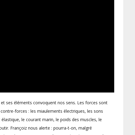
l et ses éléments convoquent nos sens. Les forces sont
ontre-forces : les miaulements électriques, les sons
 élastique, le courant marin, le poids des muscles, le
utir. Françoiz nous alerte : pourra-t-on, malgré