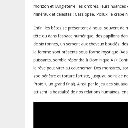
l’horizon et l’Angleterre, les ombres, leurs nuanc
minéraux et célestes : Cassiopée, Pollux, le crabe 
Enfin, les bêtes se présentent à nous, souvent de ma
tête ou dans l’espace numérique, des papillons dans
de six tonnes, un serpent aux cheveux bouclés, d
la femme sont présents sous forme mystique (Adam 
puissants, semble répondre à Dominique A (« Contr
le rêve peut virer au cauchemar. Des monstres, zom
zoo pénètre et torture l’artiste, jusqu’au point de no
Proie », un grand final). Ainsi, par le jeu des situa
attisent la bestialité de nos relations humaines, en