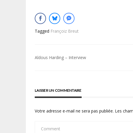
Tagged
Françoiz Breut
Navigation
Aldous Harding – Interview
de
l’article
LAISSER UN COMMENTAIRE
Votre adresse e-mail ne sera pas publiée.
Les cham