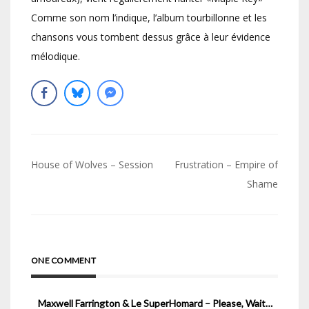
Comme son nom l’indique, l’album tourbillonne et les
chansons vous tombent dessus grâce à leur évidence
mélodique.
Navigation
House of Wolves – Session
Frustration – Empire of
de
Shame
l’article
ONE COMMENT
Maxwell Farrington & Le SuperHomard – Please, Wait…