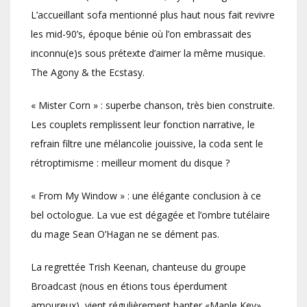
L’accueillant sofa mentionné plus haut nous fait revivre
les mid-90’s, époque bénie où l’on embrassait des
inconnu(e)s sous prétexte d’aimer la même musique.
The Agony & the Ecstasy.
« Mister Corn » : superbe chanson, très bien construite.
Les couplets remplissent leur fonction narrative, le
refrain filtre une mélancolie jouissive, la coda sent le
rétroptimisme : meilleur moment du disque ?
« From My Window » : une élégante conclusion à ce
bel octologue. La vue est dégagée et l’ombre tutélaire
du mage Sean O’Hagan ne se dément pas.
La regrettée Trish Keenan, chanteuse du groupe
Broadcast (nous en étions tous éperdument
amoureux), vient régulièrement hanter «Maple Key»