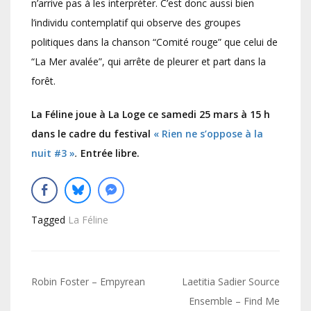
n’arrive pas à les interpréter. C’est donc aussi bien
l’individu contemplatif qui observe des groupes
politiques dans la chanson “Comité rouge” que celui de
“La Mer avalée”, qui arrête de pleurer et part dans la
forêt.
La Féline joue à La Loge ce samedi 25 mars à 15 h
dans le cadre du festival
« Rien ne s’oppose à la
nuit #3 »
.
Entrée libre.
Tagged
La Féline
Navigation
Robin Foster – Empyrean
Laetitia Sadier Source
de
Ensemble – Find Me