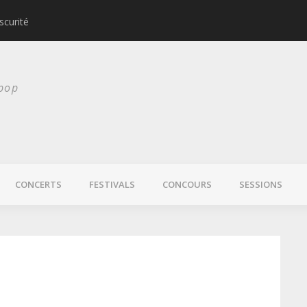
scurité
Laura Veirs bientôt
 pop
CONCERTS
FESTIVALS
CONCOURS
SESSIONS