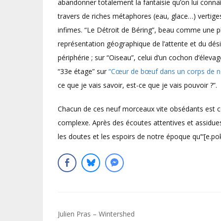
abandonner totalement la fantaisie qu’on lui connaît
travers de riches métaphores (eau, glace…) vertige
infimes. “Le Détroit de Béring”, beau comme une p
représentation géographique de l’attente et du désir. 
périphérie ; sur “Oiseau”, celui d’un cochon d’élevag
“33e étage” sur
“Cœur de bœuf dans un corps de no
ce que je vais savoir, est-ce que je vais pouvoir ?”.
Chacun de ces neuf morceaux vite obsédants est c
complexe. Après des écoutes attentives et assidues
les doutes et les espoirs de notre époque qu’“[e.pok
Navigation
Julien Pras – Wintershed