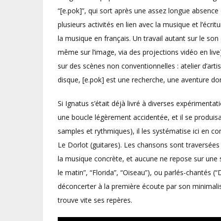
“[e.pok]”, qui sort après une assez longue absence
plusieurs activités en lien avec la musique et l’écri
la musique en français. Un travail autant sur le son
même sur l’image, via des projections vidéo en liv
sur des scènes non conventionnelles : atelier d’arti
disque, [e.pok] est une recherche, une aventure d
Si Ignatus s’était déjà livré à diverses expérimentat
une boucle légèrement accidentée, et il se produis
samples et rythmiques), il les systématise ici en 
Le Dorlot (guitares). Les chansons sont traversées d
la musique concrète, et aucune ne repose sur une str
le matin”, “Florida”, “Oiseau”), ou parlés-chantés (“
déconcerter à la première écoute par son minima
trouve vite ses repères.