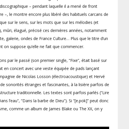
 discographique – pendant laquelle il a mené de front
ture –, le montre encore plus libéré des habituels carcans de
 que sur le sens, sur les mots que sur les mélodies (et
e), mûri, élagué, précisé ces dernières années, notamment
ste, galerie, ondes de France Culture… Plus que le titre d’un
ont on suppose qu’elle ne fait que commencer.
ions par le passé (son premier single, “Fixe”, était basé sur
ait en concert avec une veste équipée de pads lançant
compagnie de Nicolas Losson (électroacoustique) et Hervé
e sonorités étranges et fascinantes, à la lisière parfois de
ucture traditionnelle. Les textes sont parfois parlés (“Lire
Dans l’eau”, “Dans la barbe de Dieu”). Si “[e.pok]” peut donc
lisme, comme un album de James Blake ou The XX, on y