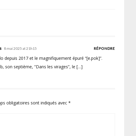
s
8 mai 2025 at 21h15
RÉPONDRE
olo depuis 2017 et le magnifiquement épuré “[e.pok]”.
, son septième, “Dans les virages”, le […]
ps obligatoires sont indiqués avec
*