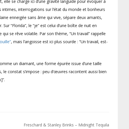
, elle se charge ici d’une gravité languide pour évoquer à
s intimes, interrogations sur l’état du monde et bonheurs
laine enneigée sans âme qui vive, sépare deux amants,
Sur “Florida”, le “je” est celui d’une boîte de nuit en
e qui se rêve volatile. Par son thème, “Un travail” rappelle
uille”
, mais l’angoisse est ici plus sourde : “Un travail, est-
omme un diamant, une forme épurée issue d’une taille
, le constat s’impose : peu d’œuvres racontent aussi bien
]”.
Freschard & Stanley Brinks – Midnight Tequila