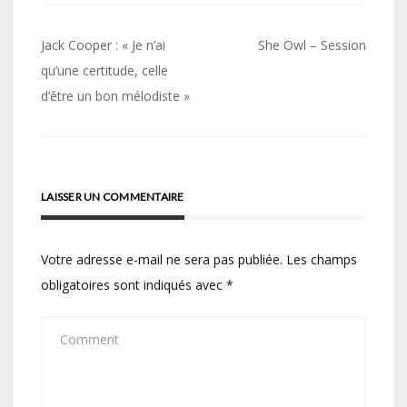
Navigation
Jack Cooper : « Je n’ai
She Owl – Session
de
qu’une certitude, celle
d’être un bon mélodiste »
l’article
LAISSER UN COMMENTAIRE
Votre adresse e-mail ne sera pas publiée.
Les champs
obligatoires sont indiqués avec
*