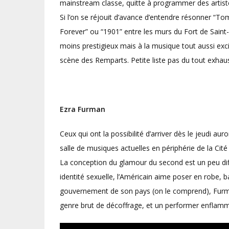
mainstream classe, quitte à programmer des artiste
Si l’on se réjouit d’avance d’entendre résonner “To
Forever” ou “1901” entre les murs du Fort de Saint-
moins prestigieux mais à la musique tout aussi exc
scène des Remparts. Petite liste pas du tout exhaus
Ezra Furman
Ceux qui ont la possibilité d’arriver dès le jeudi aur
salle de musiques actuelles en périphérie de la Cit
La conception du glamour du second est un peu diff
identité sexuelle, l’Américain aime poser en robe, ba
gouvernement de son pays (on le comprend), Furman
genre brut de décoffrage, et un performer enflam