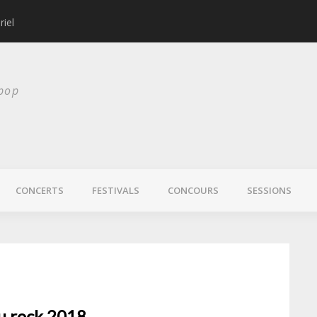
riel
Les Allah-Las revie
 pop
CONCERTS
FESTIVALS
CONCOURS
SESSIONS
du rock 2018