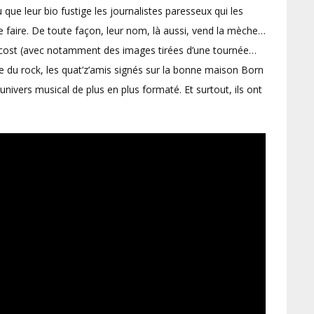
ue leur bio fustige les journalistes paresseux qui les
e faire. De toute façon, leur nom, là aussi, vend la mèche…
w cost (avec notamment des images tirées d’une tournée…
 du rock, les quat’z’amis signés sur la bonne maison Born
ivers musical de plus en plus formaté. Et surtout, ils ont