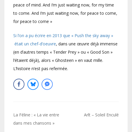
peace of mind. And I’m just waiting now, for my time
to come. And I’m just waiting now, for peace to come,
for peace to come »
Si l’on a pu écrire en 2013 que « Push the sky away »
était un chef-d’oeuvre
, dans une œuvre déjà immense
(en d’autres temps « Tender Prey » ou « Good Son »
l’étaient déjà), alors « Ghosteen » en vaut mille.
L’histoire n’est pas refermée.
Navigation
La Féline : « La vie entre
Arlt – Soleil Enculé
de
dans mes chansons »