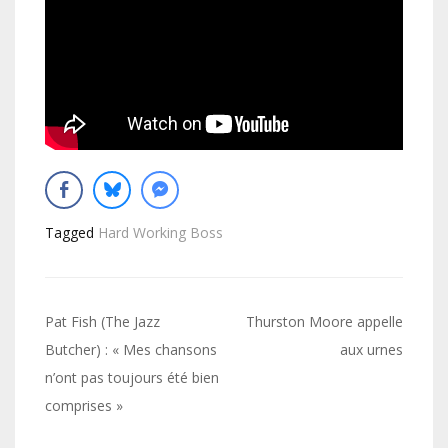
Tagged
Hard Working Boss
Navigation
Pat Fish (The Jazz
Thurston Moore appelle
de
Butcher) : « Mes chansons
aux urnes
n’ont pas toujours été bien
l’article
comprises »