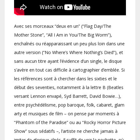
Avec ses morceaux “deux en un” (“Flag Day/The
Mother Stone”, “All I Am in You/The Big Worm”),
enchaînés ou réapparaissant un peu plus loin dans une
autre version (“No Where’s Where Nothing’s Died”), et
sans aucun titre ayant l’évidence d’un single, le disque
s’avère en tout cas difficile à cartographier d’emblée. Si
les références sont à chercher dans les sixties et le
début des seventies, notamment à la lettre B (Beatles
versant Lennon envapé, Syd Barrett, David Bowie…),
entre psychédélisme, pop baroque, folk, cabaret, glam
arty et musiques de film – on pense par moments à
“Phantom of the Paradise” ou au “Rocky Horror Picture
Show” sous sédatifs –, l’artiste ne cherche jamais à
imiter de glorieux aînés. Il suffit de voir la pochette, où