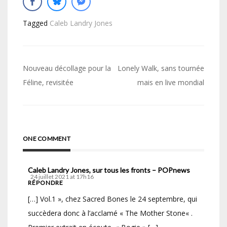
Tagged
Caleb Landry Jones
Navigation
Nouveau décollage pour la
Lonely Walk, sans tournée
de
Féline, revisitée
mais en live mondial
l’article
ONE COMMENT
Caleb Landry Jones, sur tous les fronts – POPnews
24 juillet 2021 at 17h16
RÉPONDRE
[…] Vol.1 », chez Sacred Bones le 24 septembre, qui
succèdera donc à l’acclamé « The Mother Stone« .