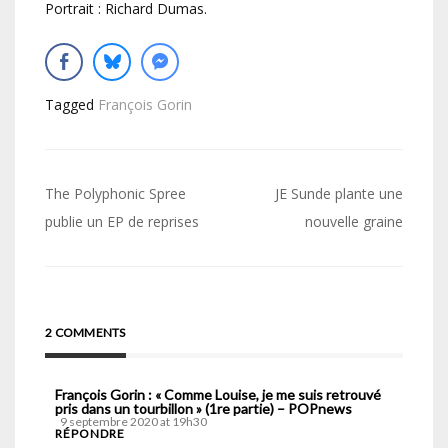
Portrait : Richard Dumas.
Tagged
François Gorin
Navigation
The Polyphonic Spree
JE Sunde plante une
de
publie un EP de reprises
nouvelle graine
l’article
2 COMMENTS
François Gorin : « Comme Louise, je me suis retrouvé
pris dans un tourbillon » (1re partie) – POPnews
9 septembre 2020 at 19h30
RÉPONDRE