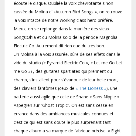
écoute le disque. Oubliée la voix chevrotante sinon
cassée du Molina d’ »Autumn Bird Songs », on retrouve
la voix intacte de notre working class hero préféré.
Mieux, on se replonge dans la manière des vieux
Songs:Ohia et du Molina solo de la période Magnolia
Electric Co. Autrement dit rien que du très bon.
Un Molina à la voix assurée, sûre de ses effets dans le
vide du studio (« Pyramid Electric Co », « Let me Go Let
me Go ») , des guitares spartiates qui prennent du
champ, s’installent pour s’évanouir de leur belle mort,
des claviers fantômes (ceux de
« The Lioness »
), une
batterie aussi agile que celle de Shane « Sans Nipple »
Aspegren sur “Ghost Tropic”. On est sans cesse en
errance dans des ambiances musicales connues et
c’est ce qui est sans doute le plus surprenant tant
chaque album a sa marque de fabrique précise. « Eight