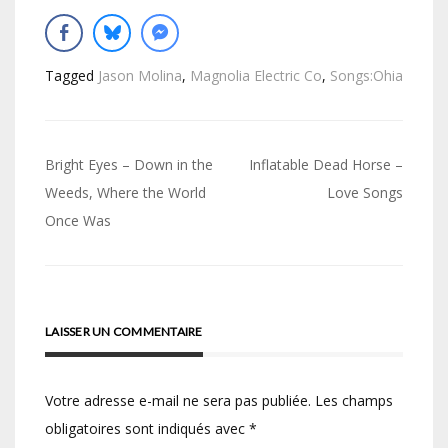
Tagged
Jason Molina
,
Magnolia Electric Co
,
Songs:Ohia
Navigation
Bright Eyes – Down in the
Inflatable Dead Horse –
de
Weeds, Where the World
Love Songs
Once Was
l’article
LAISSER UN COMMENTAIRE
Votre adresse e-mail ne sera pas publiée.
Les champs
obligatoires sont indiqués avec
*