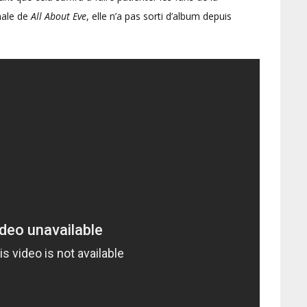
inale de
All About Eve
, elle n’a pas sorti d’album depuis