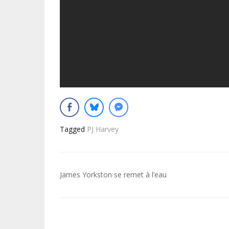
Tagged
PJ Harvey
Navigation
James Yorkston se remet à l’eau
de
l’article