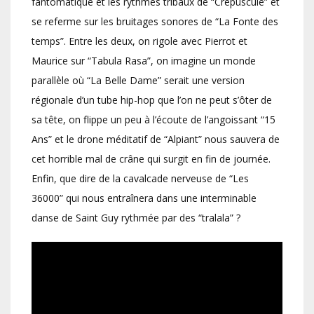
fantomatique et les rythmes tribaux de “Crépuscule” et
se referme sur les bruitages sonores de “La Fonte des
temps”. Entre les deux, on rigole avec Pierrot et
Maurice sur “Tabula Rasa”, on imagine un monde
parallèle où “La Belle Dame” serait une version
régionale d’un tube hip-hop que l’on ne peut s’ôter de
sa tête, on flippe un peu à l’écoute de l’angoissant “15
Ans” et le drone méditatif de “Alpiant” nous sauvera de
cet horrible mal de crâne qui surgit en fin de journée.
Enfin, que dire de la cavalcade nerveuse de “Les
36000” qui nous entraînera dans une interminable
danse de Saint Guy rythmée par des “tralala” ?