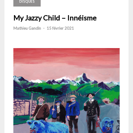
DISQUES
My Jazzy Child – Innéisme
Mathieu Gandin
-
15 février 2021