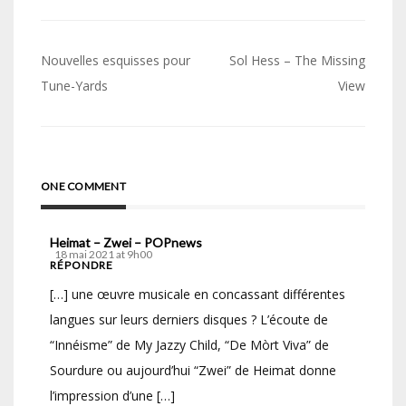
Navigation
Nouvelles esquisses pour
Sol Hess – The Missing
de
Tune-Yards
View
l’article
ONE COMMENT
Heimat – Zwei – POPnews
18 mai 2021 at 9h00
RÉPONDRE
[…] une œuvre musicale en concassant différentes
langues sur leurs derniers disques ? L’écoute de
“Innéisme” de My Jazzy Child, “De Mòrt Viva” de
Sourdure ou aujourd’hui “Zwei” de Heimat donne
l’impression d’une […]