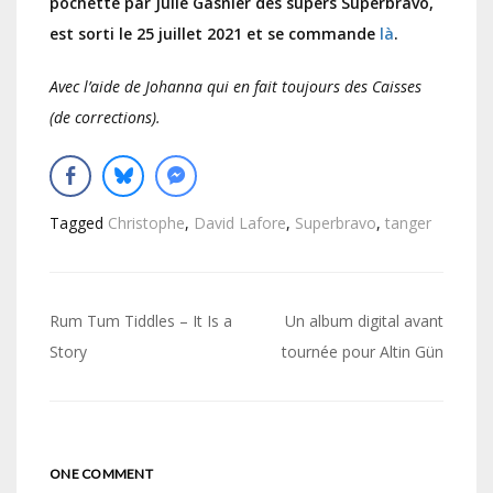
pochette par Julie Gasnier des supers Superbravo,
est sorti le 25 juillet 2021 et se commande
là
.
Avec l’aide de Johanna qui en fait toujours des Caisses
(de corrections).
Tagged
Christophe
,
David Lafore
,
Superbravo
,
tanger
Navigation
Rum Tum Tiddles – It Is a
Un album digital avant
de
Story
tournée pour Altin Gün
l’article
ONE COMMENT