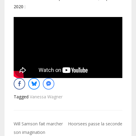
2020 :
Tagged
Vanessa Wagner
Navigation
Will Samson fait marcher
Hoorsees passe la seconde
de
son imagination