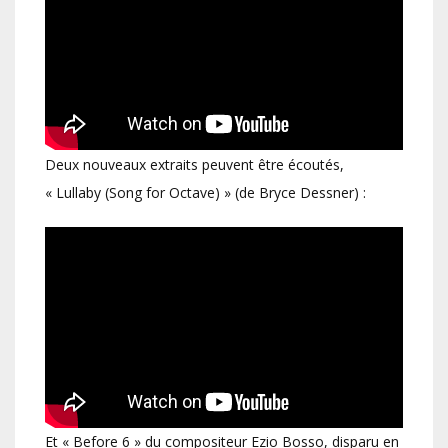
Deux nouveaux extraits peuvent être écoutés,
« Lullaby (Song for Octave) » (de Bryce Dessner) :
Et « Before 6 » du compositeur Ezio Bosso, disparu en