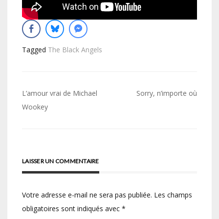
Tagged
The Black Angels
Navigation
L’amour vrai de Michael
Sorry, n’importe où
de
Wookey
l’article
LAISSER UN COMMENTAIRE
Votre adresse e-mail ne sera pas publiée.
Les champs
obligatoires sont indiqués avec
*