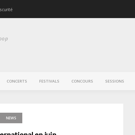
scurité
Laura Veirs bientôt
 pop
CONCERTS
FESTIVALS
CONCOURS
SESSIONS
NEWS
ernational en juin