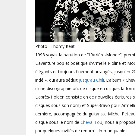
Photo : Thomy Keat
1998 voyait la parution de “L’Arrière-Monde”, prem
L’aventure pop et poétique d’Armelle Pioline et Mo
élégants et toujours finement arrangés, jusqu’en 
indé », qui aura séduit
jusqu’au Chili
. L’album « Che
d’une discographie où, de disque en disque, la form
L’après-Holden consiste en de nouvelles écritures 
disques sous son nom) et SuperBravo pour Armelle. P
dernière, accompagnée du guitariste Michel Peteau
disque sous le nom de
Cheval Fou
) nous a proposé
par quelques invités de renom… Immanquable !