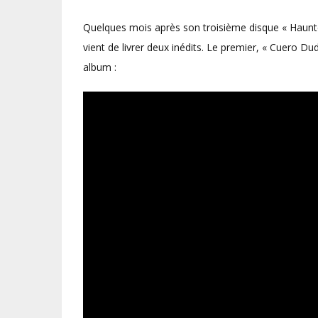
Quelques mois après son troisième disque « Haunte
vient de livrer deux inédits. Le premier, « Cuero Du
album :