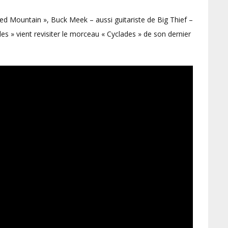
d Mountain », Buck Meek – aussi guitariste de Big Thief –
des » vient revisiter le morceau « Cyclades » de son dernier