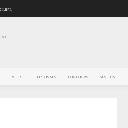
scurité
Laura Veirs bientôt
 pop
CONCERTS
FESTIVALS
CONCOURS
SESSIONS