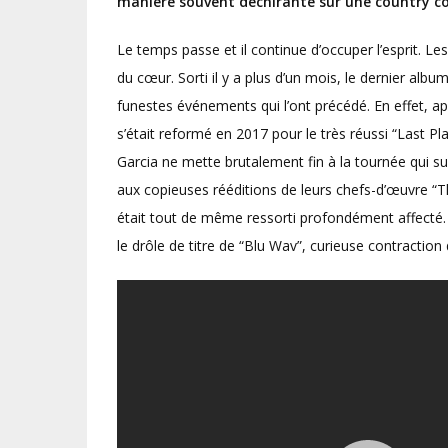
manière souvent déchirante
sur une country c
Le temps passe et il continue d’occuper l’esprit. L
du cœur. Sorti il y a plus d’un mois, le dernier a
funestes événements qui l’ont précédé. En effet, a
s’était reformé en 2017 pour le très réussi “Last P
Garcia ne mette brutalement fin à la tournée qui sui
aux copieuses rééditions de leurs chefs-d’œuvre “T
était tout de même ressorti profondément affecté.
le drôle de titre de “Blu Wav”, curieuse contractio