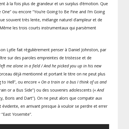
à la fois plus de grandeur et un surplus d’émotion. Que
he One” ou encore “You’re Going to Be Fine and I’m Going
ue souvent très lente, mélange naturel d’ampleur et de
 Même les trois courts instrumentaux qui parsèment
n Lytle fait régulièrement penser à Daniel Johnston, par
ltre sur des paroles empreintes de tristesse et de
left me alone in a field / And he picked you up in his new
rceau déjà mentionné et portant le titre on ne peut plus
g to Hell”, ou encore «
On a train or a bus I think of us and
rain or a Bus Side”) ou des souvenirs adolescents («
And
y, Boris and Dart”). On ne peut alors que compatir aux
 évidente, en arrivant presque à vouloir se perdre et errer
 “East Yosemite”.