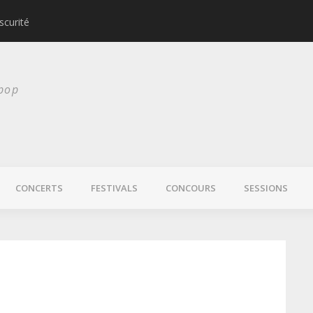
scurité
Laura Veirs bientôt
 pop
CONCERTS
FESTIVALS
CONCOURS
SESSIONS