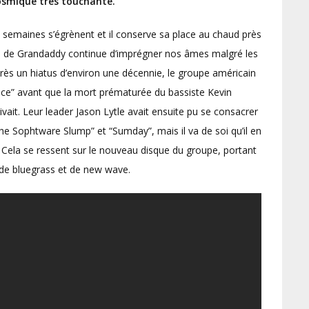
osmique très touchante
.
es semaines s’égrènent et il conserve sa place au chaud près
lbum de Grandaddy continue d’imprégner nos âmes malgré les
près un hiatus d’environ une décennie, le groupe américain
lace” avant que la mort prématurée du bassiste Kevin
vait. Leur leader Jason Lytle avait ensuite pu se consacrer
he Sophtware Slump” et “Sumday”, mais il va de soi qu’il en
 Cela se ressent sur le nouveau disque du groupe, portant
n de bluegrass et de new wave.