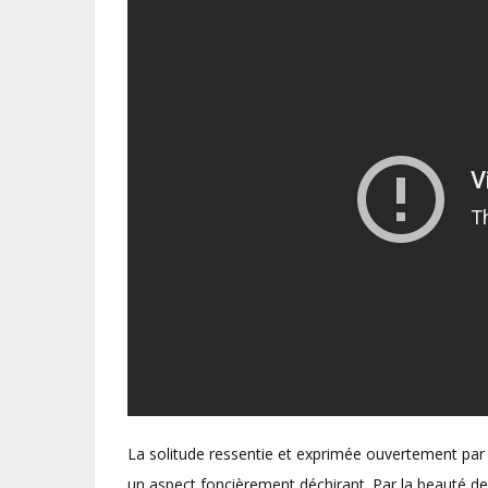
La solitude ressentie et exprimée ouvertement par
un aspect foncièrement déchirant. Par la beauté 