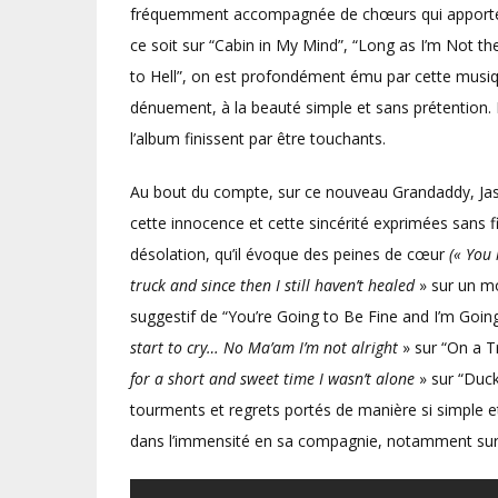
fréquemment accompagnée de chœurs qui apportent 
ce soit sur “Cabin in My Mind”, “Long as I’m Not t
to Hell”, on est profondément ému par cette musiq
dénuement, à la beauté simple et sans prétention.
l’album finissent par être touchants.
Au bout du compte, sur ce nouveau Grandaddy, Jaso
cette innocence et cette sincérité exprimées sans fi
désolation, qu’il évoque des peines de cœur
(« You 
truck and since then I still haven’t healed
» sur un mo
suggestif de “You’re Going to Be Fine and I’m Goin
start to cry… No Ma’am I’m not alright
» sur “On a T
for a short and sweet time I wasn’t alone
» sur “Duck
tourments et regrets portés de manière si simple et
dans l’immensité en sa compagnie, notamment sur