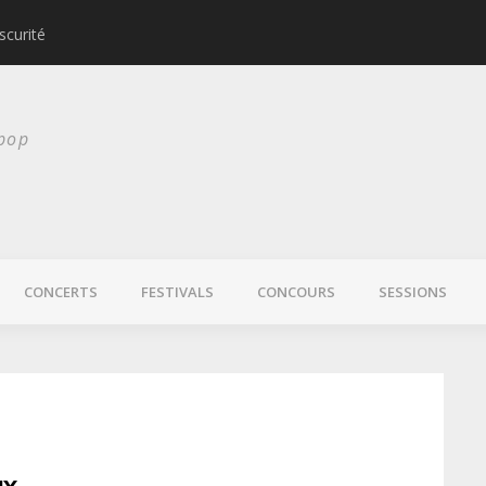
scurité
Laura Veirs bientôt
 pop
CONCERTS
FESTIVALS
CONCOURS
SESSIONS
ux