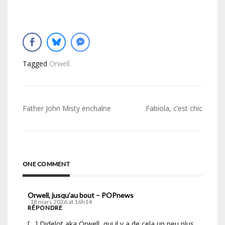
Tagged
Orwell
Navigation
Father John Misty enchaîne
Fabiola, c’est chic
de
l’article
ONE COMMENT
Orwell, jusqu’au bout – POPnews
18 mars 2026 at 16h14
RÉPONDRE
[…] Didelot aka Orwell, qui il y a de cela un peu plus