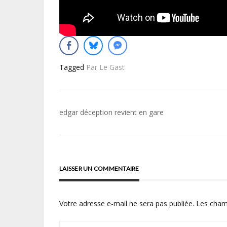
Tagged
Par Le Gast
Navigation
edgar déception revient en gare
de
l’article
LAISSER UN COMMENTAIRE
Votre adresse e-mail ne sera pas publiée.
Les cham