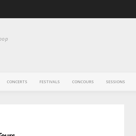
scurité
Laura Veirs bientôt
 pop
CONCERTS
FESTIVALS
CONCOURS
SESSIONS
Tours