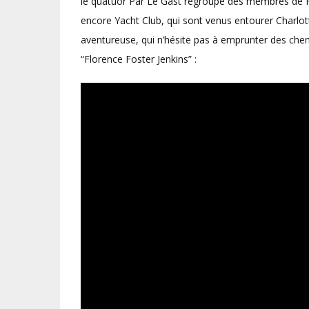
le quatuor Par Le Gast regroupe des membres de F
encore Yacht Club, qui sont venus entourer Charlo
aventureuse, qui n’hésite pas à emprunter des chem
“Florence Foster Jenkins” :