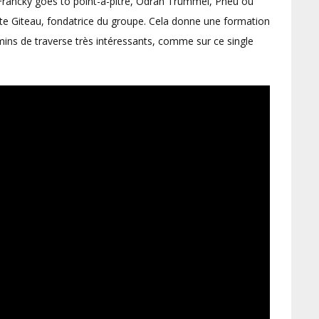
rancky goes to point-à-pitre, Odran Trümmel, Pneu ou
tte Giteau, fondatrice du groupe. Cela donne une formation
ins de traverse très intéressants, comme sur ce single