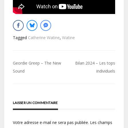
Tagged
Catherine Watine
,
Watine
Navigation
Geordie Greep – The New
Bilan 2024 – Les tops
de
Sound
individuels
l’article
LAISSER UN COMMENTAIRE
Votre adresse e-mail ne sera pas publiée.
Les champs