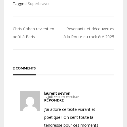
Tagged
Superbravo
Navigation
Chris Cohen revient en
Revenants et découvertes
de
août à Paris
à la Route du rock été 2025
l’article
2 COMMENTS
laurent peyron
7 juillet 2025 at 20h42
RÉPONDRE
J’ai adoré ce texte vibrant et
poétique ! On sent toute la
tendresse pour ces moments