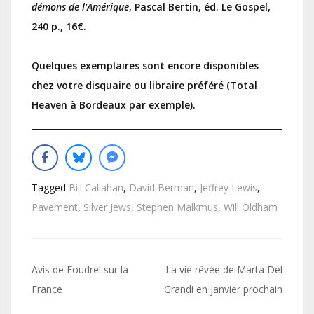
démons de l’Amérique
, Pascal Bertin, éd. Le Gospel,
240 p., 16€.
Quelques exemplaires sont encore disponibles
chez votre disquaire ou libraire préféré (Total
Heaven à Bordeaux par exemple).
Tagged
Bill Callahan
,
David Berman
,
Jeffrey Lewis
,
Pavement
,
Silver Jews
,
Stephen Malkmus
,
Will Oldham
Navigation
Avis de Foudre! sur la
La vie rêvée de Marta Del
de
France
Grandi en janvier prochain