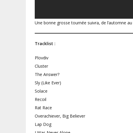
Une bonne grosse tournée suivra, de l’automne au 
Tracklist :
Plovdiv
Cluster
The Answer?
Sly (Like Ever)
Solace
Recoil
Rat Race
Overachiever, Big Believer
Lap Dog
I Was Never Alone