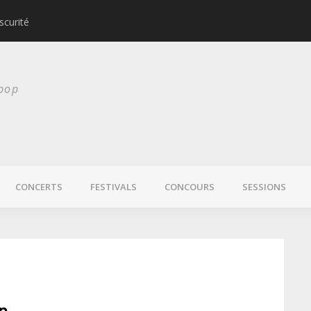
scurité
Laura Veirs bientôt
 pop
CONCERTS
FESTIVALS
CONCOURS
SESSIONS
n