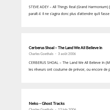
STEVE ADEY – All Things Real (Grand Harmonium) [
paraît-il. Il ne s’agira donc plus d’attendre qu’il fass
Cerberus Shoal – The Land We All Believe in
Charles Goethals
-
3 août 2006
CERBERUS SHOAL – The Land We All Believe In (Mono
les rêveurs ont coutume de prévoir, ou encore de pr
Neko – Ghost Tracks
Charles Goethals
-
12 juin 2006