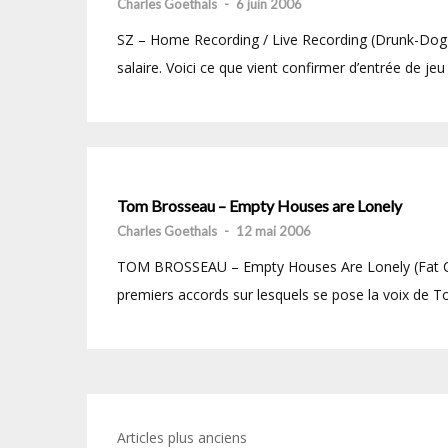
Charles Goethals
-
6 juin 2006
SZ – Home Recording / Live Recording (Drunk-Dog / 
salaire. Voici ce que vient confirmer d’entrée de jeu 
Tom Brosseau – Empty Houses are Lonely
Charles Goethals
-
12 mai 2006
TOM BROSSEAU – Empty Houses Are Lonely (Fat Cat 
premiers accords sur lesquels se pose la voix de T
Navigation
Articles plus anciens