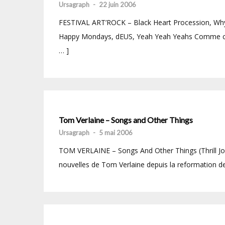
Ursagraph
-
22 juin 2006
FESTIVAL ART’ROCK – Black Heart Procession, Why?
Happy Mondays, dEUS, Yeah Yeah Yeahs Comme chaq
… ]
Tom Verlaine – Songs and Other Things
Ursagraph
-
5 mai 2006
TOM VERLAINE – Songs And Other Things (Thrill Joc
nouvelles de Tom Verlaine depuis la reformation de