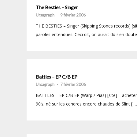
The Besties – Singer
Ursagraph
-
9 février 2006
THE BESTIES – Singer (Skipping Stones records) [site
paroles entendues. Ceci dit, on aurait dû s’en douter
Battles – EP C/B EP
Ursagraph
-
7 février 2006
BATTLES – EP C/B EP (Warp / Pias) [site] – acheter
90’s, né sur les cendres encore chaudes de Slint [ …