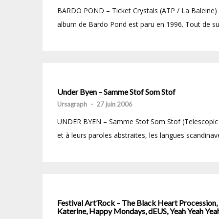
BARDO POND – Ticket Crystals (ATP / La Baleine) [s
album de Bardo Pond est paru en 1996. Tout de sui
Under Byen – Samme Stof Som Stof
Ursagraph
-
27 juin 2006
UNDER BYEN – Samme Stof Som Stof (Telescopic / D
et à leurs paroles abstraites, les langues scandina
Festival Art’Rock – The Black Heart Procession,
Katerine, Happy Mondays, dEUS, Yeah Yeah Yea