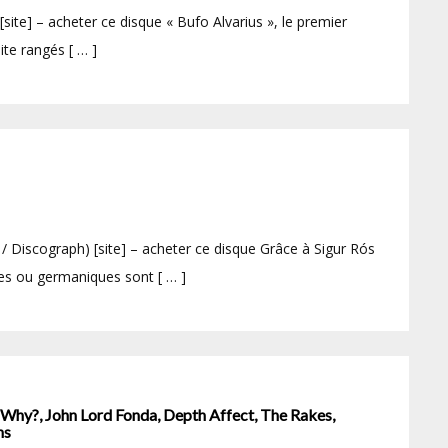
ite] – acheter ce disque « Bufo Alvarius », le premier
te rangés [ … ]
iscograph) [site] – acheter ce disque Grâce à Sigur Rós
ves ou germaniques sont [ … ]
 Why?, John Lord Fonda, Depth Affect, The Rakes,
hs