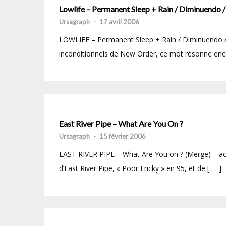
Lowlife – Permanent Sleep + Rain / Diminuendo /
Ursagraph
-
17 avril 2006
LOWLIFE – Permanent Sleep + Rain / Diminuendo /
inconditionnels de New Order, ce mot résonne enc
East River Pipe – What Are You On ?
Ursagraph
-
15 février 2006
EAST RIVER PIPE – What Are You on ? (Merge) – ac
d’East River Pipe, « Poor Fricky » en 95, et de [ … ]