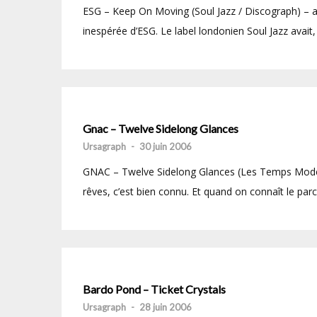
ESG – Keep On Moving (Soul Jazz / Discograph) – ac
inespérée d’ESG. Le label londonien Soul Jazz avait, 
Gnac – Twelve Sidelong Glances
Ursagraph
-
30 juin 2006
GNAC – Twelve Sidelong Glances (Les Temps Modern
rêves, c’est bien connu. Et quand on connaît le par
Bardo Pond – Ticket Crystals
Ursagraph
-
28 juin 2006