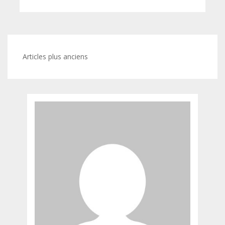
Navigation
Articles plus anciens
des
articles