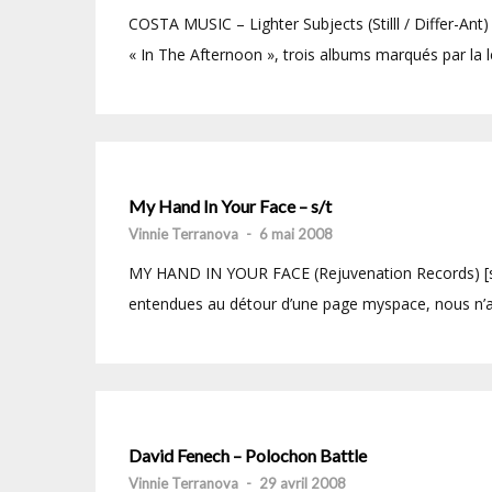
COSTA MUSIC – Lighter Subjects (Stilll / Differ-Ant) 
« In The Afternoon », trois albums marqués par la 
My Hand In Your Face – s/t
Vinnie Terranova
-
6 mai 2008
MY HAND IN YOUR FACE (Rejuvenation Records) [site
entendues au détour d’une page myspace, nous n’a
David Fenech – Polochon Battle
Vinnie Terranova
-
29 avril 2008