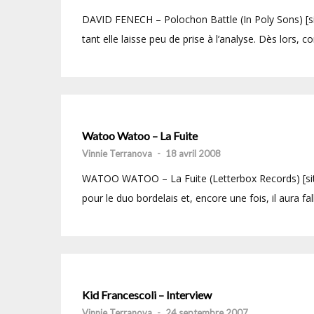
DAVID FENECH – Polochon Battle (In Poly Sons) [site]
tant elle laisse peu de prise à l’analyse. Dès lors, 
Watoo Watoo – La Fuite
Vinnie Terranova
-
18 avril 2008
WATOO WATOO – La Fuite (Letterbox Records) [site
pour le duo bordelais et, encore une fois, il aura fal
Kid Francescoli – Interview
Vinnie Terranova
-
24 septembre 2007