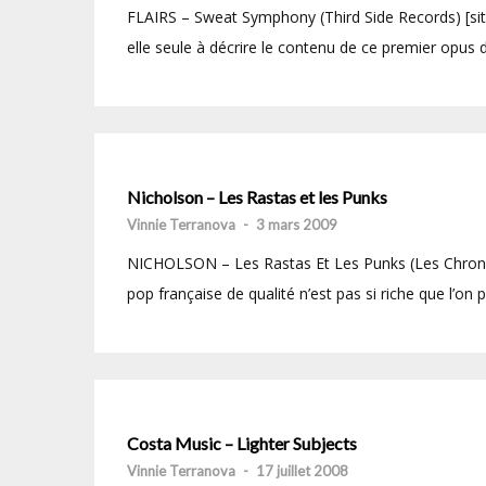
FLAIRS – Sweat Symphony (Third Side Records) [site
elle seule à décrire le contenu de ce premier opus de
Nicholson – Les Rastas et les Punks
Vinnie Terranova
-
3 mars 2009
NICHOLSON – Les Rastas Et Les Punks (Les Chroniq
pop française de qualité n’est pas si riche que l’on p
Costa Music – Lighter Subjects
Vinnie Terranova
-
17 juillet 2008