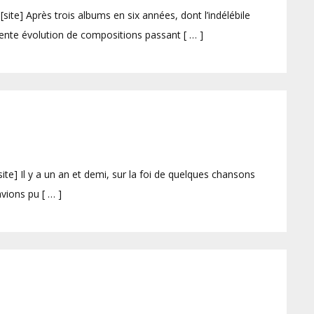
[site] Après trois albums en six années, dont l’indélébile
lente évolution de compositions passant [ … ]
] Il y a un an et demi, sur la foi de quelques chansons
vions pu [ … ]