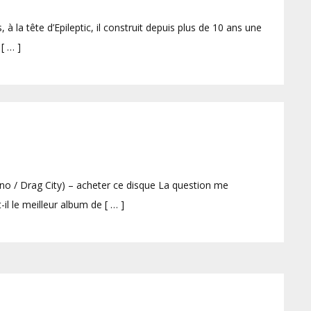
à la tête d’Epileptic, il construit depuis plus de 10 ans une
[ … ]
 / Drag City) – acheter ce disque La question me
il le meilleur album de [ … ]