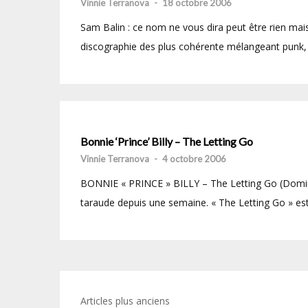
Vinnie Terranova
-
18 octobre 2006
Sam Balin : ce nom ne vous dira peut être rien mais, 
discographie des plus cohérente mélangeant punk, 
Bonnie ‘Prince’ Billy – The Letting Go
Vinnie Terranova
-
4 octobre 2006
BONNIE « PRINCE » BILLY – The Letting Go (Domino
taraude depuis une semaine. « The Letting Go » est-
Navigation
Articles plus anciens