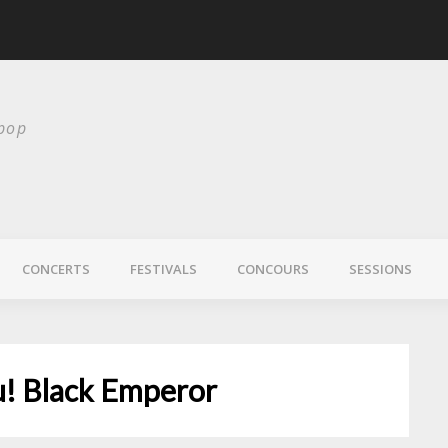
Chelsea Wolfe nous 
 pop
CONCERTS
FESTIVALS
CONCOURS
SESSIONS
! Black Emperor