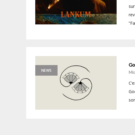
sur
rev
“Fa
Go
NEWS
Mic
C’e
God
son