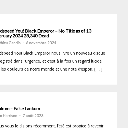
dspeed You! Black Emperor – No Title as of 13
bruary 2024 28,340 Dead
hieu Gandin
-
6 novembre 2024
speed You! Black Emperor nous livre un nouveau disque
egistré dans l’urgence, et c’est à la fois un regard lucide
 les douleurs de notre monde et une note d’espoir. [ … ]
nkum – False Lankum
n Harrison
-
7 août 2023
s vous le disions récemment, l’été est propice à revenir