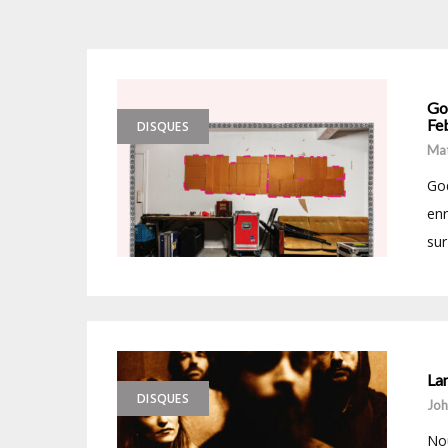
Go
Fe
DISQUES
Mat
God
enr
sur
La
DISQUES
Joh
Nou