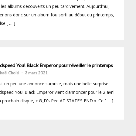
 les albums découverts un peu tardivement. Aujourd’hui,
enons donc sur un album fou sorti au début du printemps,
lse [ … ]
dspeed You! Black Emperor pour réveiller le printemps
kaël Choisi
-
3 mars 2021
st un peu une annonce surprise, mais une belle surprise :
speed You! Black Emperor vient d’annoncer pour le 2 avril
 prochain disque, « G_D’s Pee AT STATE’S END ». Ce [ … ]