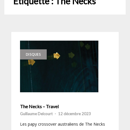
Étiquette :
The Necks
DISQUES
The Necks – Travel
Guillaume Delcourt
-
12 décembre 2023
Les papy crossover australiens de The Necks